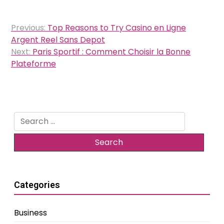
Post
Previous:
Top Reasons to Try Casino en Ligne
navigation
Argent Reel Sans Depot
Next:
Paris Sportif : Comment Choisir la Bonne
Plateforme
Search
for:
Categories
Business