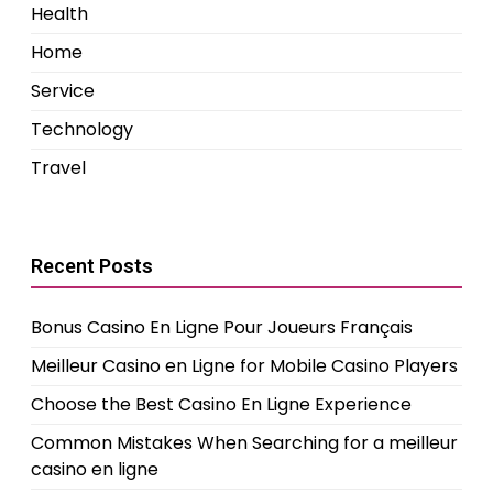
Health
Home
Service
Technology
Travel
Recent Posts
Bonus Casino En Ligne Pour Joueurs Français
Meilleur Casino en Ligne for Mobile Casino Players
Choose the Best Casino En Ligne Experience
Common Mistakes When Searching for a meilleur
casino en ligne