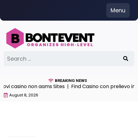
Skip
Menu
to
content
Search
for:
BREAKING NEWS
vi casino non aams Sites |
Find Casino con prelievo im
August 8, 2026