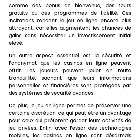
comme des bonus de bienvenue, des tours
gratuits ou des programmes de fidélité. Ces
incitations rendent le jeu en ligne encore plus
attrayant, car elles augmentent les chances de
gains sans nécessiter un investissement initial
élevé.
Un autre aspect essentiel est la sécurité et
l’anonymat que les casinos en ligne peuvent
offrir. Les joueurs peuvent jouer en toute
tranquillité, sachant que leurs informations
personnelles et financières sont protégées par
des systèmes de sécurité avancés.
De plus, le jeu en ligne permet de préserver une
certaine discrétion, ce qui peut être un avantage
pour ceux qui préfèrent garder leurs activités de
jeu privées. Enfin, avec l’essor des technologies
mobiles, les casinos en ligne sont désormais