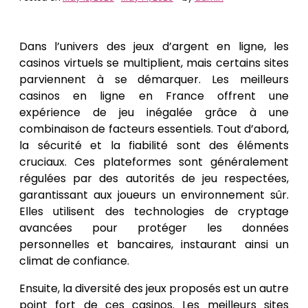
Dans l’univers des jeux d’argent en ligne, les
casinos virtuels se multiplient, mais certains sites
parviennent à se démarquer. Les meilleurs
casinos en ligne en France offrent une
expérience de jeu inégalée grâce à une
combinaison de facteurs essentiels. Tout d’abord,
la sécurité et la fiabilité sont des éléments
cruciaux. Ces plateformes sont généralement
régulées par des autorités de jeu respectées,
garantissant aux joueurs un environnement sûr.
Elles utilisent des technologies de cryptage
avancées pour protéger les données
personnelles et bancaires, instaurant ainsi un
climat de confiance.
Ensuite, la diversité des jeux proposés est un autre
point fort de ces casinos. Les meilleurs sites