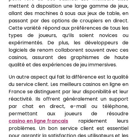
mettent à disposition une large gamme de jeux,
allant des machines à sous aux jeux de table, en
passant par des options de croupiers en direct.
Cette variété répond aux préférences de tous les
types de joueurs, qu’ils soient novices ou
expérimentés. De plus, les développeurs de
logiciels de renom collaborent souvent avec ces
casinos, assurant des graphismes de haute
qualité et des expériences de jeu immersives.
Un autre aspect qui fait la différence est la qualité
du service client. Les meilleurs casinos en ligne en
France se distinguent par leur disponibilité et leur
réactivité. Ils offrent généralement un support
par chat en direct, e-mail ou téléphone,
permettant aux joueurs de résoudre
casino en ligne francais
rapidement leurs
problèmes. Un bon service client est essentiel
pour garantir la satisfaction des utilisateurs et les