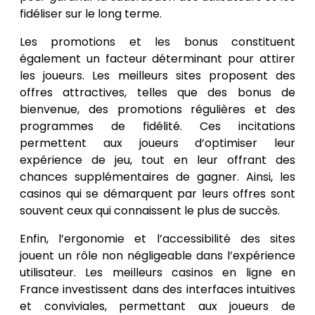
fidéliser sur le long terme.
Les promotions et les bonus constituent
également un facteur déterminant pour attirer
les joueurs. Les meilleurs sites proposent des
offres attractives, telles que des bonus de
bienvenue, des promotions régulières et des
programmes de fidélité. Ces incitations
permettent aux joueurs d’optimiser leur
expérience de jeu, tout en leur offrant des
chances supplémentaires de gagner. Ainsi, les
casinos qui se démarquent par leurs offres sont
souvent ceux qui connaissent le plus de succès.
Enfin, l’ergonomie et l’accessibilité des sites
jouent un rôle non négligeable dans l’expérience
utilisateur. Les meilleurs casinos en ligne en
France investissent dans des interfaces intuitives
et conviviales, permettant aux joueurs de