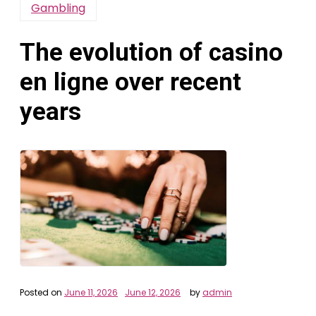
Gambling
The evolution of casino
en ligne over recent
years
Posted on
June 11, 2026
June 12, 2026
by
admin