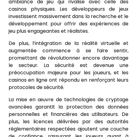
ambiance de jeu qui rivalise avec celle des
casinos physiques. Les développeurs de jeux
investissent massivement dans la recherche et le
développement pour offrir des expériences de
jeu plus engageantes et réalistes.
De plus, l’intégration de la réalité virtuelle et
augmentée commence à se faire sentir,
promettant de révolutionner encore davantage
le secteur. La sécurité est devenue une
préoccupation majeure pour les joueurs, et les
casinos en ligne ont répondu en renforçant leurs
protocoles de sécurité.
La mise en œuvre de technologies de cryptage
avancées garantit la protection des données
personnelles et financières des utilisateurs. De
plus, les licences délivrées par des autorités
réglementaires respectées ajoutent une couche
de confiance, rassurant les joueurs quant à