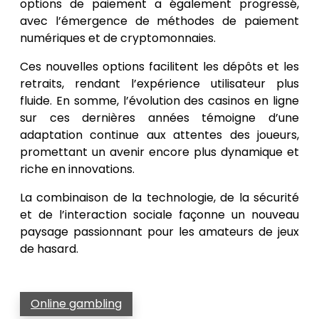
options de paiement a également progressé,
avec l’émergence de méthodes de paiement
numériques et de cryptomonnaies.
Ces nouvelles options facilitent les dépôts et les
retraits, rendant l’expérience utilisateur plus
fluide. En somme, l’évolution des casinos en ligne
sur ces dernières années témoigne d’une
adaptation continue aux attentes des joueurs,
promettant un avenir encore plus dynamique et
riche en innovations.
La combinaison de la technologie, de la sécurité
et de l’interaction sociale façonne un nouveau
paysage passionnant pour les amateurs de jeux
de hasard.
Online gambling