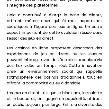
l’intégrité des plateformes.
Cela a contribué à élargir la base de clients,
attirant même ceux qui étaient auparavant
sceptiques à l’égard des jeux en ligne. Un autre
aspect important de cette évolution réside dans
l’essor des jeux en direct.
Les casinos en ligne proposent désormais des
expériences de jeu en direct, où les joueurs
peuvent interagir avec de véritables croupiers via
des flux vidéo en temps réel. Cette innovation
crée un environnement social qui rappelle
l’atmosphère des casinos traditionnels, tout en
offrant la commodité du jeu à domicile.
Les jeux en direct, tels que le blackjack, la roulette
et le baccarat, ont gagné en popularité, attirant
un public toujours plus large. Enfin, la diversité des