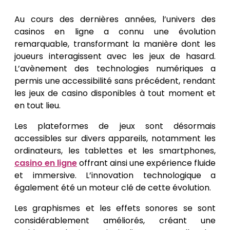
Au cours des dernières années, l’univers des
casinos en ligne a connu une évolution
remarquable, transformant la manière dont les
joueurs interagissent avec les jeux de hasard.
L’avènement des technologies numériques a
permis une accessibilité sans précédent, rendant
les jeux de casino disponibles à tout moment et
en tout lieu.
Les plateformes de jeux sont désormais
accessibles sur divers appareils, notamment les
ordinateurs, les tablettes et les smartphones,
casino en ligne
offrant ainsi une expérience fluide
et immersive. L’innovation technologique a
également été un moteur clé de cette évolution.
Les graphismes et les effets sonores se sont
considérablement améliorés, créant une