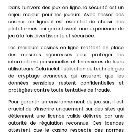
Dans l’univers des jeux en ligne, la sécurité est un
enjeu majeur pour les joueurs. Avec l’essor des
casinos en ligne, il est essentiel de choisir des
plateformes qui garantissent une expérience de
jeu à la fois divertissante et sécurisée.
Les meilleurs casinos en ligne mettent en place
des mesures rigoureuses pour protéger les
informations personnelles et financières de leurs
utilisateurs. Cela inclut l’utilisation de technologies
de cryptage avancées, qui assurent que les
données sensibles restent confidentielles et
protégées contre toute tentative de fraude.
Pour garantir un environnement de jeu sûr, il est
crucial de s’inscrire uniquement sur des sites qui
détiennent une licence valide délivrée par une
autorité de régulation reconnue. Ces licences
attestent que le casino respecte des normes