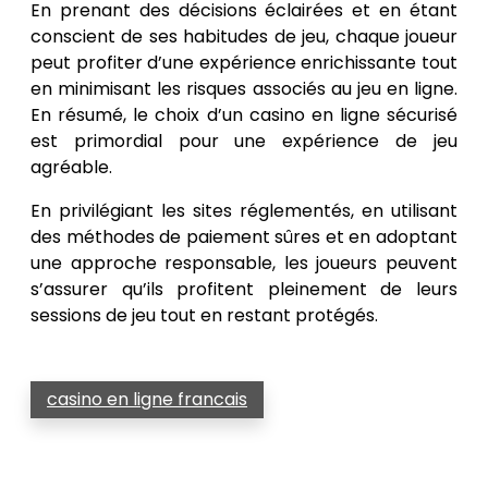
En prenant des décisions éclairées et en étant
conscient de ses habitudes de jeu, chaque joueur
peut profiter d’une expérience enrichissante tout
en minimisant les risques associés au jeu en ligne.
En résumé, le choix d’un casino en ligne sécurisé
est primordial pour une expérience de jeu
agréable.
En privilégiant les sites réglementés, en utilisant
des méthodes de paiement sûres et en adoptant
une approche responsable, les joueurs peuvent
s’assurer qu’ils profitent pleinement de leurs
sessions de jeu tout en restant protégés.
casino en ligne francais