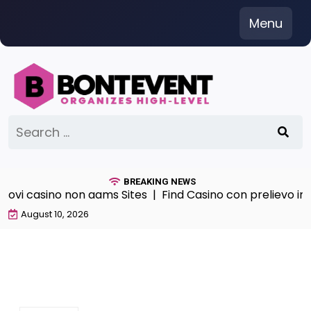
Skip
Menu
to
content
Search
for:
BREAKING NEWS
ovi casino non aams Sites |
Find Casino con prelievo im
August 10, 2026