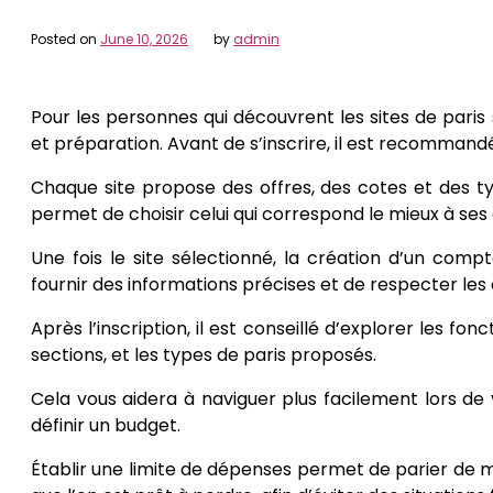
Posted on
June 10, 2026
by
admin
Pour les personnes qui découvrent les sites de paris
et préparation. Avant de s’inscrire, il est recommandé
Chaque site propose des offres, des cotes et des 
permet de choisir celui qui correspond le mieux à ses
Une fois le site sélectionné, la création d’un comp
fournir des informations précises et de respecter les 
Après l’inscription, il est conseillé d’explorer les fon
sections, et les types de paris proposés.
Cela vous aidera à naviguer plus facilement lors de 
définir un budget.
Établir une limite de dépenses permet de parier de m