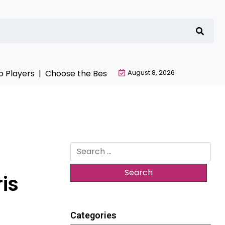
 Players |
Choose the Best Casino En Ligne Experience |
August 8, 2026
Search
for:
ris
Categories