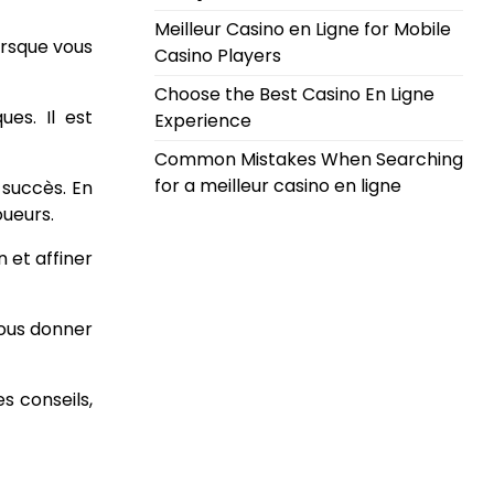
Meilleur Casino en Ligne for Mobile
orsque vous
Casino Players
Choose the Best Casino En Ligne
es. Il est
Experience
Common Mistakes When Searching
for a meilleur casino en ligne
succès. En
oueurs.
n et affiner
vous donner
s conseils,