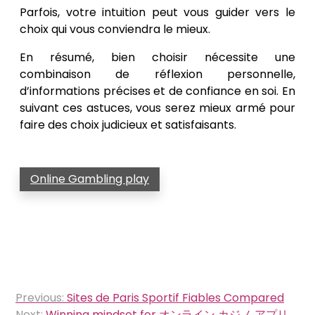
Parfois, votre intuition peut vous guider vers le
choix qui vous conviendra le mieux.
En résumé, bien choisir nécessite une
combinaison de réflexion personnelle,
d’informations précises et de confiance en soi. En
suivant ces astuces, vous serez mieux armé pour
faire des choix judicieux et satisfaisants.
Online Gambling play
Post
Previous:
Sites de Paris Sportif Fiables Compared
navigation
Next:
Winning mindset for オンライン カジノ アプリ