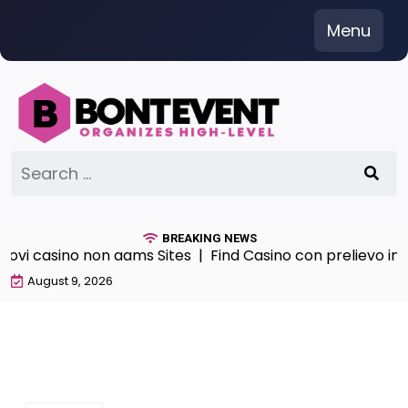
Skip
Menu
to
content
Search
for:
BREAKING NEWS
vi casino non aams Sites |
Find Casino con prelievo im
August 9, 2026