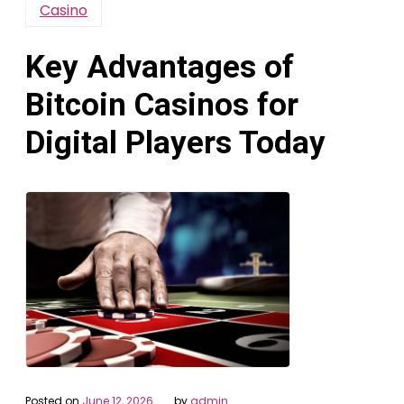
Casino
Key Advantages of
Bitcoin Casinos for
Digital Players Today
Posted on
June 12, 2026
by
admin