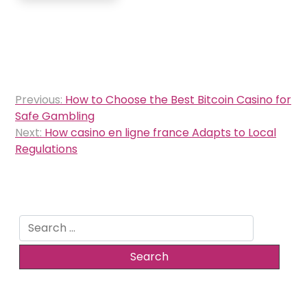
Post
Previous:
How to Choose the Best Bitcoin Casino for
navigation
Safe Gambling
Next:
How casino en ligne france Adapts to Local
Regulations
Search
for: