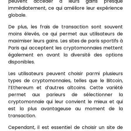
peuvent accéder à leurs gains presque
immédiatement, ce qui améliore leur expérience
globale.
De plus, les frais de transaction sont souvent
moins élevés, ce qui permet aux utilisateurs de
maximiser leurs gains. Les sites de paris sportifs à
Paris qui acceptent les cryptomonnaies mettent
également en avant la diversité des options
disponibles.
Les utilisateurs peuvent choisir parmi plusieurs
types de cryptomonnaies, telles que le Bitcoin,
l’Ethereum et d’autres altcoins. Cette variété
permet aux parieurs de sélectionner la
cryptomonnaie qui leur convient le mieux et qui
est la plus avantageuse au moment de la
transaction.
Cependant, il est essentiel de choisir un site de