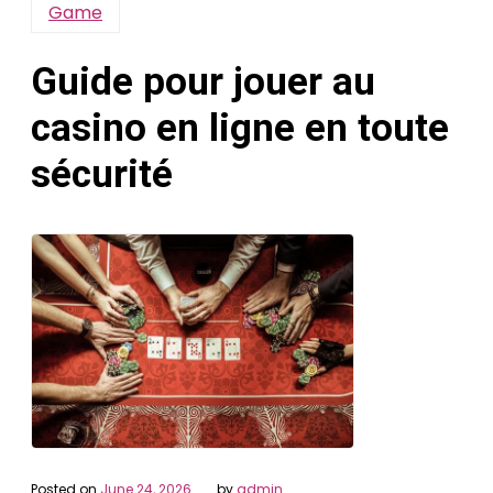
Game
Guide pour jouer au
casino en ligne en toute
sécurité
Posted on
June 24, 2026
by
admin