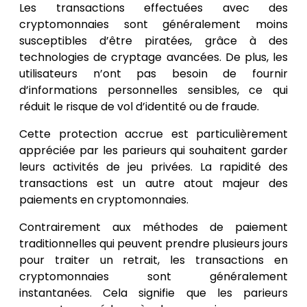
Les transactions effectuées avec des
cryptomonnaies sont généralement moins
susceptibles d’être piratées, grâce à des
technologies de cryptage avancées. De plus, les
utilisateurs n’ont pas besoin de fournir
d’informations personnelles sensibles, ce qui
réduit le risque de vol d’identité ou de fraude.
Cette protection accrue est particulièrement
appréciée par les parieurs qui souhaitent garder
leurs activités de jeu privées. La rapidité des
transactions est un autre atout majeur des
paiements en cryptomonnaies.
Contrairement aux méthodes de paiement
traditionnelles qui peuvent prendre plusieurs jours
pour traiter un retrait, les transactions en
cryptomonnaies sont généralement
instantanées. Cela signifie que les parieurs