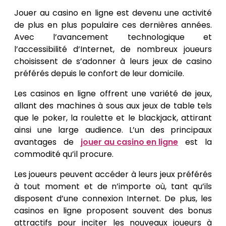
Jouer au casino en ligne est devenu une activité
de plus en plus populaire ces dernières années.
Avec l’avancement technologique et
l’accessibilité d’Internet, de nombreux joueurs
choisissent de s’adonner à leurs jeux de casino
préférés depuis le confort de leur domicile.
Les casinos en ligne offrent une variété de jeux,
allant des machines à sous aux jeux de table tels
que le poker, la roulette et le blackjack, attirant
ainsi une large audience. L’un des principaux
avantages de
jouer au casino en ligne
est la
commodité qu’il procure.
Les joueurs peuvent accéder à leurs jeux préférés
à tout moment et de n’importe où, tant qu’ils
disposent d’une connexion Internet. De plus, les
casinos en ligne proposent souvent des bonus
attractifs pour inciter les nouveaux joueurs à