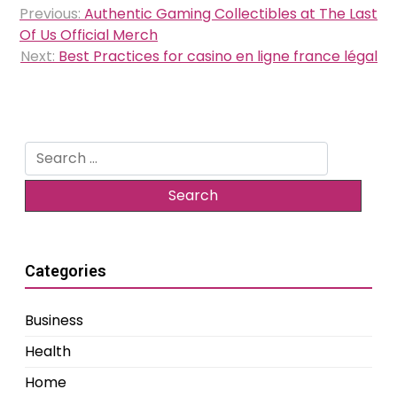
Post
Previous:
Authentic Gaming Collectibles at The Last
navigation
Of Us Official Merch
Next:
Best Practices for casino en ligne france légal
Search
for:
Categories
Business
Health
Home