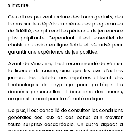
s’inscrire.
Ces offres peuvent inclure des tours gratuits, des
bonus sur les dépôts ou même des programmes
de fidélité, ce qui rend l’expérience de jeu encore
plus palpitante. Cependant, il est essentiel de
choisir un casino en ligne fiable et sécurisé pour
garantir une expérience de jeu positive.
Avant de s’inscrire, il est recommandé de vérifier
la licence du casino, ainsi que les avis d’autres
joueurs. Les plateformes réputées utilisent des
technologies de cryptage pour protéger les
données personnelles et bancaires des joueurs,
ce qui est crucial pour la sécurité en ligne.
De plus, il est conseillé de consulter les conditions
générales des jeux et des bonus afin d’éviter
toute surprise désagréable. Un autre aspect à