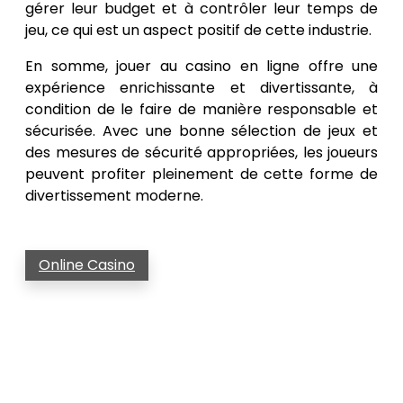
gérer leur budget et à contrôler leur temps de
jeu, ce qui est un aspect positif de cette industrie.
En somme, jouer au casino en ligne offre une
expérience enrichissante et divertissante, à
condition de le faire de manière responsable et
sécurisée. Avec une bonne sélection de jeux et
des mesures de sécurité appropriées, les joueurs
peuvent profiter pleinement de cette forme de
divertissement moderne.
Online Casino