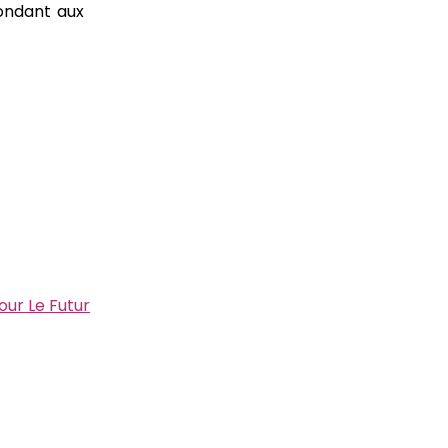
ondant aux
our Le Futur