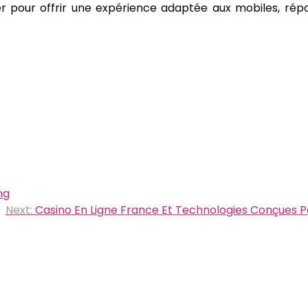
r pour offrir une expérience adaptée aux mobiles, rép
ng
Next:
Casino En Ligne France Et Technologies Conçues P