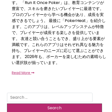
す。 「Run It Once Poker」は、教育コンテンツが
豊富で、スキルを磨きたいプレイヤーに最適です。
プロのプレイヤーから学べる機会があり、成長を実
感できるでしょう。 最後に「PokerHeat」を紹介し
ます。このアプリは、レベルアップシステムが特徴
で、プレイヤーが成長する楽しさを提供していま
す。 友達と競い合うこともでき、盛り上がる要素が
満載です。これらのアプリはそれぞれ異なる魅力を
持ち、プレイヤーのニーズに応じて選ぶことができ
ます。 2026年も、ポーカーを楽しむための素晴らし
い選択肢が揃っています。
Read More
Search
for: